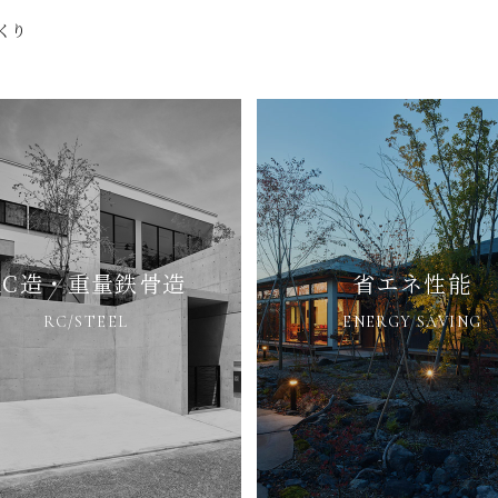
くり
RC造・重量鉄骨造
省エネ性能
RC/STEEL
ENERGY SAVING