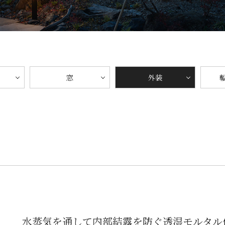
窓
外装
水蒸気を通して内部結露を防ぐ透湿モルタル