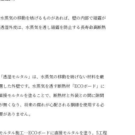
に水蒸気の移動を妨げるものがあれば、壁の内部で結露が
い透湿外皮は、水蒸気を透し結露を防止する長寿命高断熱
「透湿モルタル」は、水蒸気の移動を妨げない材料を厳
選した外壁です。水蒸気を透す断熱材「ECOボード」に
直接モルタルを塗ることで、断熱材と外装との間に隙間
が無くなり、将来の腐れが心配される胴縁を使用する必
要がありません。
モルタル施工…ECOボードに直接モルタルを塗り、5工程