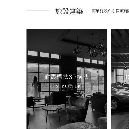
施設建築
商業施設から医療施
耐震構法SE構法
SE STRUCTURE