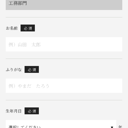
工務部門
お名前
必 須
ふりがな
必 須
生年月日
必 須
年